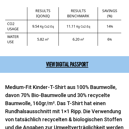
RESULTS
RESULTS
SAVINGS
IQONIQ
BENCHMARK
(%)
CO2
9.54
11.11
14
Kg Co2-Eq
Kg Co2-Eq
%
USAGE
WATER
5.82
6.20
6
m³
m³
%
USE
VIEW DIGITAL PASSPORT
Medium-Fit Kinder-T-Shirt aus 100% Baumwolle,
davon 70% Bio-Baumwolle und 30% recycelte
Baumwolle, 160gr/m². Das T-Shirt hat einen
Rundhalsausschnitt mit 1×1 Ripp. Die Verwendung
von tatsächlich recycelten & biologischen Stoffen
und die Angaben zur Umweltverträglichkeit werden