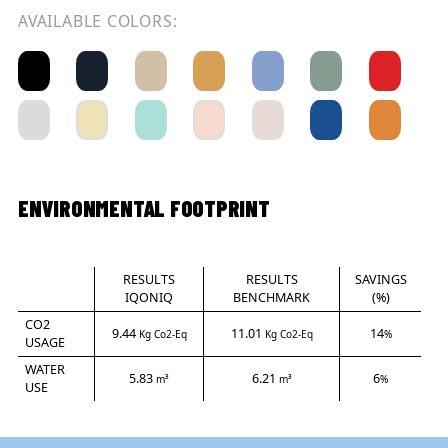
AVAILABLE COLORS:
ENVIRONMENTAL FOOTPRINT
RESULTS
RESULTS
SAVINGS
IQONIQ
BENCHMARK
(%)
CO2
9.44
11.01
14
Kg Co2-Eq
Kg Co2-Eq
%
USAGE
WATER
5.83
6.21
6
m³
m³
%
USE