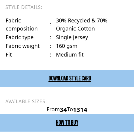
STYLE DETAILS:
Fabric
30% Recycled & 70%
:
composition
Organic Cotton
Fabric type
:
Single jersey
Fabric weight
:
160 gsm
Fit
:
Medium fit
DOWNLOAD STYLE CARD
AVAILABLE SIZES:
34
1314
From
To
HOW TO BUY