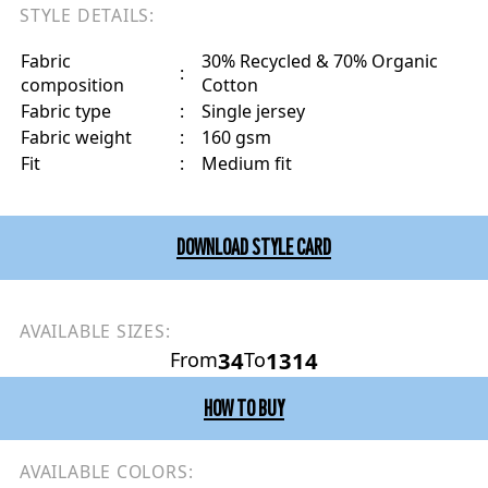
STYLE DETAILS:
Fabric
30% Recycled & 70% Organic
:
composition
Cotton
Fabric type
:
Single jersey
Fabric weight
:
160 gsm
Fit
:
Medium fit
DOWNLOAD STYLE CARD
AVAILABLE SIZES:
34
1314
From
To
HOW TO BUY
AVAILABLE COLORS: