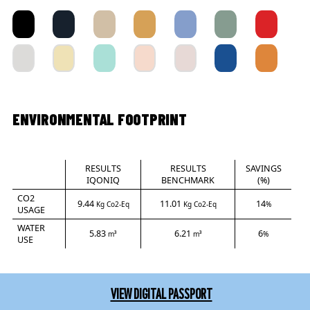
ENVIRONMENTAL FOOTPRINT
RESULTS
RESULTS
SAVINGS
IQONIQ
BENCHMARK
(%)
CO2
9.44
11.01
14
Kg Co2-Eq
Kg Co2-Eq
%
USAGE
WATER
5.83
6.21
6
m³
m³
%
USE
VIEW DIGITAL PASSPORT