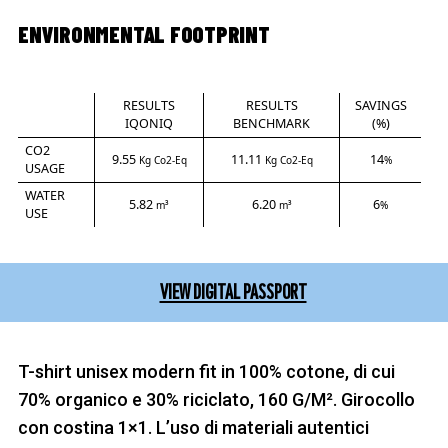
ENVIRONMENTAL FOOTPRINT
RESULTS
RESULTS
SAVINGS
IQONIQ
BENCHMARK
(%)
CO2
9.55
11.11
14
Kg Co2-Eq
Kg Co2-Eq
%
USAGE
WATER
5.82
6.20
6
m³
m³
%
USE
VIEW DIGITAL PASSPORT
T-shirt unisex modern fit in 100% cotone, di cui
70% organico e 30% riciclato, 160 G/M². Girocollo
con costina 1×1. L’uso di materiali autentici