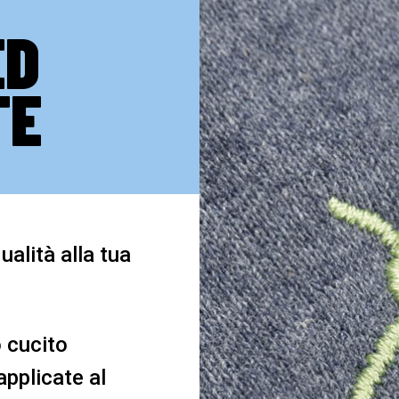
ED
TE
ualità alla tua
o cucito
pplicate al