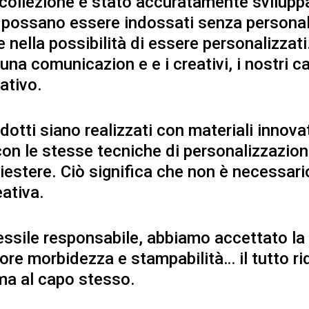
 collezione è stato accuratamente svilup
pi possano essere indossati senza person
 nella possibilità di essere personalizzati. C
na comunicazion e e i creativi, i nostri ca
ativo.
rodotti siano realizzati con materiali inno
n le stesse tecniche di personalizzazione
liestere. Ciò significa che non è necessa
ativa.
tessile responsabile, abbiamo accettato la s
iore morbidezza e stampabilità… il tutto r
ma al capo stesso.