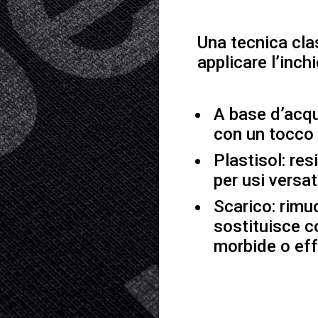
Una tecnica clas
applicare l’inch
A base d’acqu
con un tocco 
Plastisol: res
per usi versati
Scarico: rimuo
sostituisce c
morbide o eff