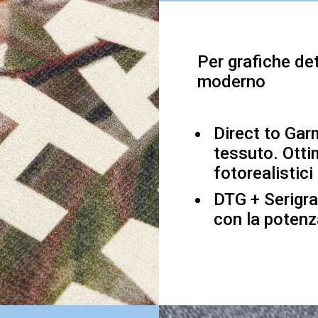
Per grafiche de
moderno
Direct to Gar
tessuto. Ottim
fotorealistici
DTG + Serigra
con la potenza