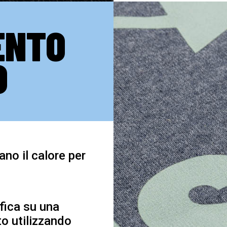
ENTO
O
ano il calore per
afica su una
to utilizzando