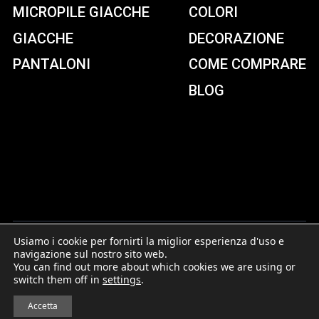
MICROPILE GIACCHE
COLORI
GIACCHE
DECORAZIONE
PANTALONI
COME COMPRARE
BLOG
Usiamo i cookie per fornirti la miglior esperienza d'uso e
navigazione sul nostro sito web.
© Copyright2026 | IQONIQ | All Rights Reserved | Contact:
You can find out more about which cookies we are using or
info@iqoniq.nl
|
Privacy- en Cookiepolicy
switch them off in
settings
.
Accetta