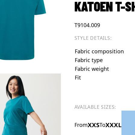
KATOEN T-SH
T9104.009
STYLE DETAILS:
Fabric composition
Fabric type
Fabric weight
Fit
AVAILABLE SIZES:
XXS
XXXL
From
To