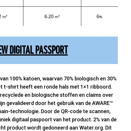
2
6.20
6
m³
m³
%
EW DIGITAL PASSPORT
t van 100% katoen, waarvan 70% biologisch en 30%
t t-shirt heeft een ronde hals met 1×1 ribboord.
recyclede en biologische stoffen en claims over
zijn gevalideerd door het gebruik van de AWARE™
hain-technologie. Door de QR-code te scannen,
uniek digitaal paspoort van het product. 2% van de
cht product wordt gedoneerd aan Water.org. Dit