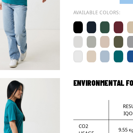
AVAILABLE COLORS:
ENVIRONMENTAL F
RES
IQO
CO2
9.55
Kg