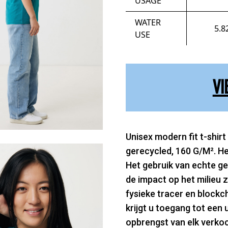
USAGE
WATER
5.8
USE
VI
Unisex modern fit t-shir
gerecycled, 160 G/M². He
Het gebruik van echte ge
de impact op het milieu 
fysieke tracer en blockc
krijgt u toegang tot een 
opbrengst van elk verko