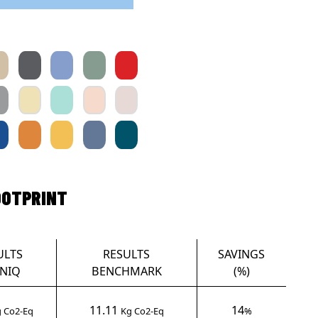
OOTPRINT
ULTS
RESULTS
SAVINGS
NIQ
BENCHMARK
(%)
11.11
14
 Co2-Eq
Kg Co2-Eq
%