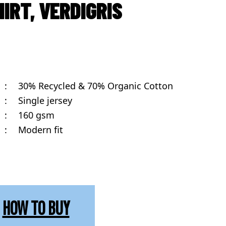
IRT, VERDIGRIS
:
30% Recycled & 70% Organic Cotton
:
Single jersey
:
160 gsm
:
Modern fit
HOW TO BUY