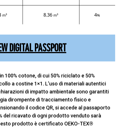
8
8.36
4
m³
m³
%
EW DIGITAL PASSPORT
 in 100% cotone, di cui 50% riciclato e 50%
ollo a costine 1×1. L’uso di materiali autentici
dichiarazioni di impatto ambientale sono garantiti
logia dirompente di tracciamento fisico e
sionando il codice QR, si accede al passaporto
 2% del ricavato di ogni prodotto venduto sarà
uesto prodotto è certificato OEKO-TEX®