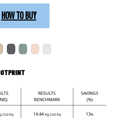
HOW TO BUY
OOTPRINT
ULTS
RESULTS
SAVINGS
NIQ
BENCHMARK
(%)
14.44
13
g Co2-Eq
Kg Co2-Eq
%