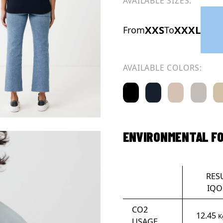
AVAILABLE SIZES:
XXS
XXXL
From
To
AVAILABLE COLORS:
ENVIRONMENTAL F
RES
IQO
CO2
12.45
K
USAGE