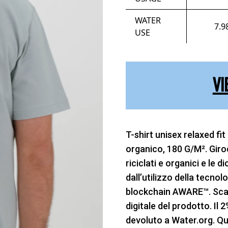
WATER
7.9
USE
VI
T-shirt unisex relaxed fit
organico, 180 G/M². Giroc
riciclati e organici e le 
dall’utilizzo della tecno
blockchain AWARE™. Scan
digitale del prodotto. Il
devoluto a Water.org. Q