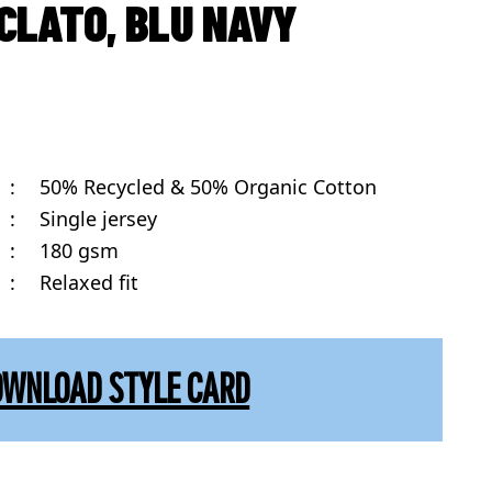
CLATO, BLU NAVY
:
50% Recycled & 50% Organic Cotton
:
Single jersey
:
180 gsm
:
Relaxed fit
OWNLOAD STYLE CARD