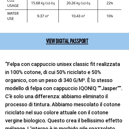
CO2
15.68
20.26
22
Kg Co2-Eq
Kg Co2-Eq
%
USAGE
WATER
9.37
10.43
10
m³
m³
%
USE
VIEW DIGITAL PASSPORT
“Felpa con cappuccio unisex classic fit realizzata
in 100% cotone, di cui 50% riciclato e 50%
organico, con un peso di 340 G/M². È lo stesso
modello di felpa con cappuccio IQONIQ “”Jasper””.
C’è solo una differenza: abbiamo eliminato il
processo di tintura. Abbiamo mescolato il cotone
riciclato nel suo colore attuale con il cotone
vergine biologico. Questo crea il bellissimo effetto
mélange. L’interno è in morbido pile spazzolato