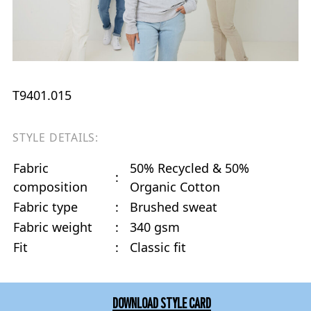
T9401.015
STYLE DETAILS:
Fabric
50% Recycled & 50%
:
composition
Organic Cotton
Fabric type
:
Brushed sweat
Fabric weight
:
340 gsm
Fit
:
Classic fit
DOWNLOAD STYLE CARD