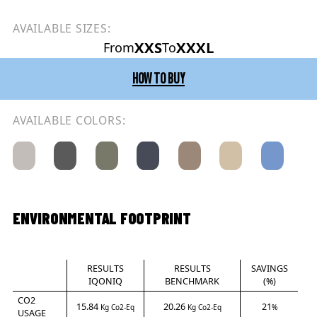
AVAILABLE SIZES:
XXS
XXXL
From
To
HOW TO BUY
AVAILABLE COLORS:
ENVIRONMENTAL FOOTPRINT
RESULTS
RESULTS
SAVINGS
IQONIQ
BENCHMARK
(%)
CO2
15.84
20.26
21
Kg Co2-Eq
Kg Co2-Eq
%
USAGE