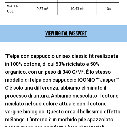
WATER
9.37
10.43
10
m³
m³
%
USE
VIEW DIGITAL PASSPORT
“Felpa con cappuccio unisex classic fit realizzata
in 100% cotone, di cui 50% riciclato e 50%
organico, con un peso di 340 G/M². È lo stesso
modello di felpa con cappuccio IQONIQ “”Jasper””.
C’è solo una differenza: abbiamo eliminato il
processo di tintura. Abbiamo mescolato il cotone
riciclato nel suo colore attuale con il cotone
vergine biologico. Questo crea il bellissimo effetto
mélange. L’interno è in morbido pile spazzolato