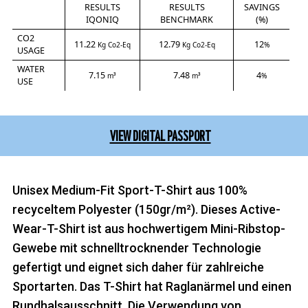
RESULTS
RESULTS
SAVINGS
IQONIQ
BENCHMARK
(%)
CO2
11.22
12.79
12
Kg Co2-Eq
Kg Co2-Eq
%
USAGE
WATER
7.15
7.48
4
m³
m³
%
USE
VIEW DIGITAL PASSPORT
Unisex Medium-Fit Sport-T-Shirt aus 100%
recyceltem Polyester (150gr/m²). Dieses Active-
Wear-T-Shirt ist aus hochwertigem Mini-Ribstop-
Gewebe mit schnelltrocknender Technologie
gefertigt und eignet sich daher für zahlreiche
Sportarten. Das T-Shirt hat Raglanärmel und einen
Rundhalsausschnitt. Die Verwendung von