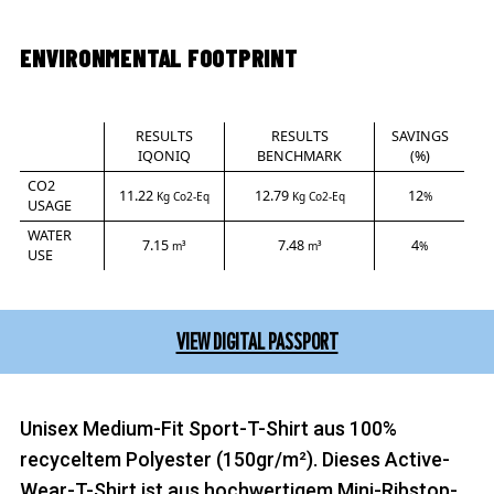
ENVIRONMENTAL FOOTPRINT
RESULTS
RESULTS
SAVINGS
IQONIQ
BENCHMARK
(%)
CO2
11.22
12.79
12
Kg Co2-Eq
Kg Co2-Eq
%
USAGE
WATER
7.15
7.48
4
m³
m³
%
USE
VIEW DIGITAL PASSPORT
Unisex Medium-Fit Sport-T-Shirt aus 100%
recyceltem Polyester (150gr/m²). Dieses Active-
Wear-T-Shirt ist aus hochwertigem Mini-Ribstop-