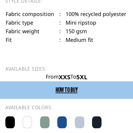
STYLE DETAILS:
Fabric composition
:
100% recycled polyester
Fabric type
:
Mini ripstop
Fabric weight
:
150 gsm
Fit
:
Medium fit
AVAILABLE SIZES:
XXS
5XL
From
To
HOW TO BUY
AVAILABLE COLORS: