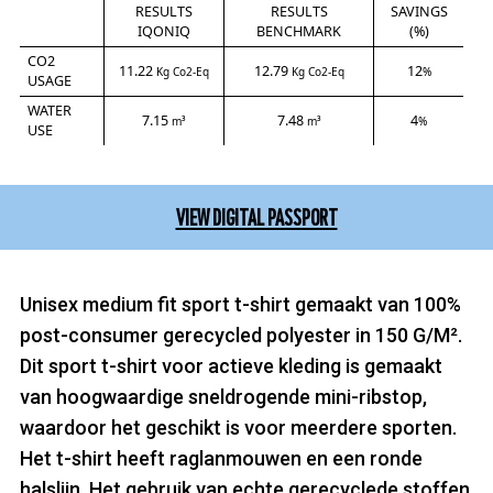
RESULTS
RESULTS
SAVINGS
IQONIQ
BENCHMARK
(%)
CO2
11.22
12.79
12
Kg Co2-Eq
Kg Co2-Eq
%
USAGE
WATER
7.15
7.48
4
m³
m³
%
USE
VIEW DIGITAL PASSPORT
Unisex medium fit sport t-shirt gemaakt van 100%
post-consumer gerecycled polyester in 150 G/M².
Dit sport t-shirt voor actieve kleding is gemaakt
van hoogwaardige sneldrogende mini-ribstop,
waardoor het geschikt is voor meerdere sporten.
Het t-shirt heeft raglanmouwen en een ronde
halslijn. Het gebruik van echte gerecyclede stoffen