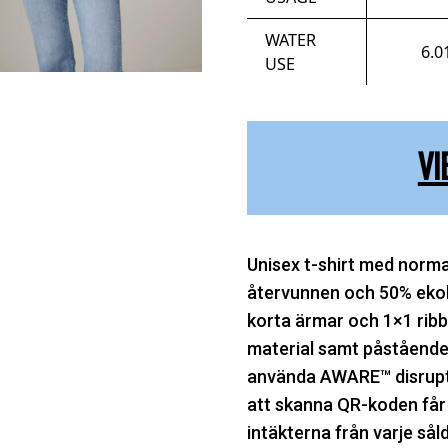
WATER
6.0
USE
VI
Unisex t-shirt med norma
återvunnen och 50% ekolo
korta ärmar och 1×1 ribb
material samt påstående
använda AWARE™ disrupti
att skanna QR-koden får du
intäkterna från varje sål