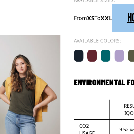
AVAILABLE SIZES:
H
XS
XXL
From
To
AVAILABLE COLORS:
ENVIRONMENTAL F
RES
IQO
CO2
9.52
Kg
USAGE