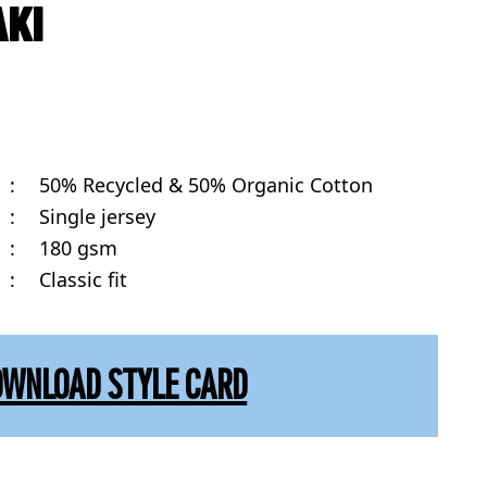
AKI
:
50% Recycled & 50% Organic Cotton
:
Single jersey
:
180 gsm
:
Classic fit
OWNLOAD STYLE CARD