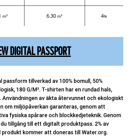
1
6.30
4
m³
m³
%
EW DIGITAL PASSPORT
l passform tillverkad av 100% bomull, 50%
gisk, 180 G/M². T-shirten har en rundad hals,
. Användningen av äkta återvunnet och ekologiskt
n om miljöpåverkan garanteras, genom att
va fysiska spårare och blockkedjeteknik. Genom
 tillgång till ett digitalt produktpass. 2% av
d produkt kommer att doneras till Water.org.