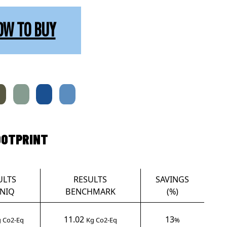
OW TO BUY
OOTPRINT
ULTS
RESULTS
SAVINGS
NIQ
BENCHMARK
(%)
11.02
13
 Co2-Eq
Kg Co2-Eq
%