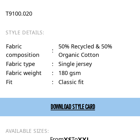
T9100.020
STYLE DETAILS:
Fabric
50% Recycled & 50%
:
composition
Organic Cotton
Fabric type
:
Single jersey
Fabric weight
:
180 gsm
Fit
:
Classic fit
DOWNLOAD STYLE CARD
AVAILABLE SIZES:
XS
XXL
From
To