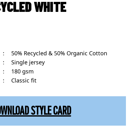
CYCLED WHITE
:
50% Recycled & 50% Organic Cotton
:
Single jersey
:
180 gsm
:
Classic fit
OWNLOAD STYLE CARD