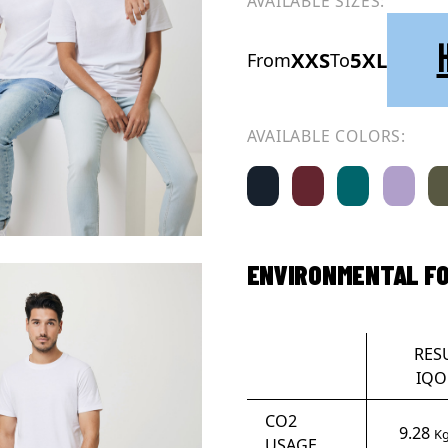
AVAILABLE SIZES:
XXS
5XL
From
To
AVAILABLE COLORS:
ENVIRONMENTAL F
RES
IQO
CO2
9.28
Kg
USAGE