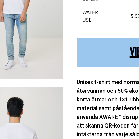
WATER
5.9
USE
VI
Unisex t-shirt med norma
återvunnen och 50% ekolo
korta ärmar och 1×1 ribb
material samt påstående
använda AWARE™ disrupti
att skanna QR-koden får du
intäkterna från varje sål