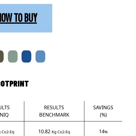
HOW TO BUY
OOTPRINT
ULTS
RESULTS
SAVINGS
NIQ
BENCHMARK
(%)
10.82
14
 Co2-Eq
Kg Co2-Eq
%