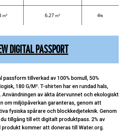
8
6.27
4
m³
m³
%
EW DIGITAL PASSPORT
l passform tillverkad av 100% bomull, 50%
gisk, 180 G/M². T-shirten har en rundad hals,
. Användningen av äkta återvunnet och ekologiskt
n om miljöpåverkan garanteras, genom att
va fysiska spårare och blockkedjeteknik. Genom
 tillgång till ett digitalt produktpass. 2% av
d produkt kommer att doneras till Water.org.