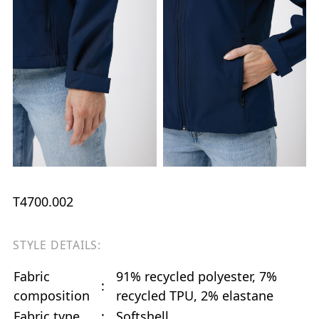
T4700.002
STYLE DETAILS:
Fabric
91% recycled polyester, 7%
:
composition
recycled TPU, 2% elastane
Fabric type
:
Softshell