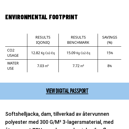
ENVIRONMENTAL FOOTPRINT
RESULTS
RESULTS
SAVINGS
IQONIQ
BENCHMARK
(%)
CO2
12.82
15.09
15
Kg Co2-Eq
Kg Co2-Eq
%
USAGE
WATER
7.03
7.72
8
m³
m³
%
USE
VIEW DIGITAL PASSPORT
Softshelljacka, dam, tillverkad av återvunnen
polyester med 300 G/M² 3-lagersmaterial, med