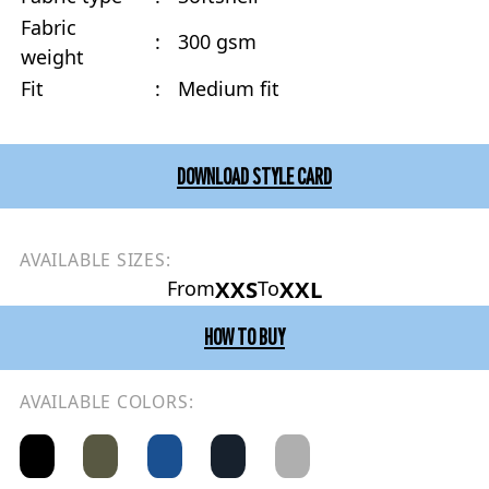
Fabric
:
300 gsm
weight
Fit
:
Medium fit
DOWNLOAD STYLE CARD
AVAILABLE SIZES:
XXS
XXL
From
To
HOW TO BUY
AVAILABLE COLORS: