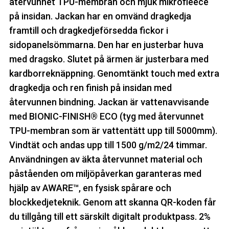
återvunnet TPU-membran och mjuk mikrofleece
på insidan. Jackan har en omvänd dragkedja
framtill och dragkedjeförsedda fickor i
sidopanelsömmarna. Den har en justerbar huva
med dragsko. Slutet på ärmen är justerbara med
kardborreknäppning. Genomtänkt touch med extra
dragkedja och ren finish på insidan med
återvunnen bindning. Jackan är vattenavvisande
med BIONIC-FINISH® ECO (tyg med återvunnet
TPU-membran som är vattentätt upp till 5000mm).
Vindtät och andas upp till 1500 g/m2/24 timmar.
Användningen av äkta återvunnet material och
påståenden om miljöpåverkan garanteras med
hjälp av AWARE™, en fysisk spårare och
blockkedjeteknik. Genom att skanna QR-koden får
du tillgång till ett särskilt digitalt produktpass. 2%