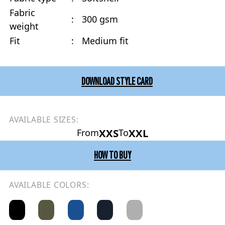
Fabric
:
300 gsm
weight
Fit
:
Medium fit
DOWNLOAD STYLE CARD
AVAILABLE SIZES:
XXS
XXL
From
To
HOW TO BUY
AVAILABLE COLORS: