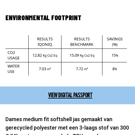
ENVIRONMENTAL FOOTPRINT
RESULTS
RESULTS
SAVINGS
IQONIQ
BENCHMARK
(%)
CO2
12.82
15.09
15
Kg Co2-Eq
Kg Co2-Eq
%
USAGE
WATER
7.03
7.72
8
m³
m³
%
USE
VIEW DIGITAL PASSPORT
Dames medium fit softshell jas gemaakt van
gerecycled polyester met een 3-laags stof van 300