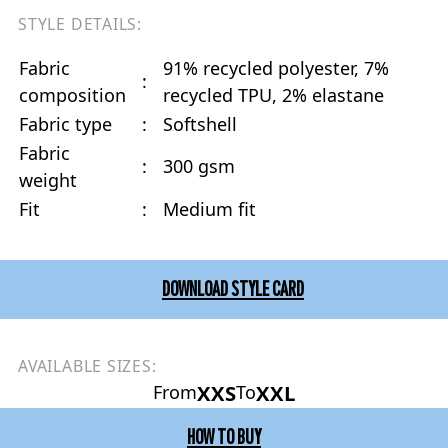
STYLE DETAILS:
Fabric
91% recycled polyester, 7%
:
composition
recycled TPU, 2% elastane
Fabric type
:
Softshell
Fabric
:
300 gsm
weight
Fit
:
Medium fit
DOWNLOAD STYLE CARD
AVAILABLE SIZES:
XXS
XXL
From
To
HOW TO BUY