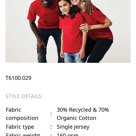
T6100.029
STYLE DETAILS:
Fabric
30% Recycled & 70%
:
composition
Organic Cotton
Fabric type
:
Single jersey
Fabric weight
:
160 gsm