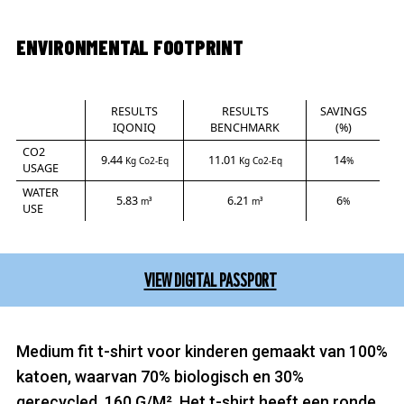
ENVIRONMENTAL FOOTPRINT
RESULTS
RESULTS
SAVINGS
IQONIQ
BENCHMARK
(%)
CO2
9.44
11.01
14
Kg Co2-Eq
Kg Co2-Eq
%
USAGE
WATER
5.83
6.21
6
m³
m³
%
USE
VIEW DIGITAL PASSPORT
Medium fit t-shirt voor kinderen gemaakt van 100%
katoen, waarvan 70% biologisch en 30%
gerecycled, 160 G/M². Het t-shirt heeft een ronde