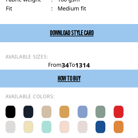
Fit
:
Medium fit
DOWNLOAD STYLE CARD
AVAILABLE SIZES:
34
1314
From
To
HOW TO BUY
AVAILABLE COLORS: