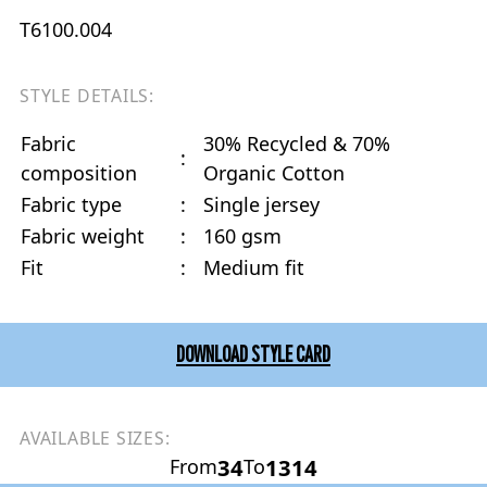
T6100.004
STYLE DETAILS:
Fabric
30% Recycled & 70%
:
composition
Organic Cotton
Fabric type
:
Single jersey
Fabric weight
:
160 gsm
Fit
:
Medium fit
DOWNLOAD STYLE CARD
AVAILABLE SIZES:
34
1314
From
To