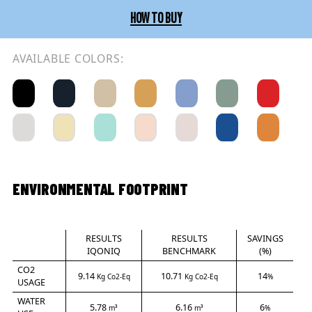
HOW TO BUY
AVAILABLE COLORS:
ENVIRONMENTAL FOOTPRINT
RESULTS
RESULTS
SAVINGS
IQONIQ
BENCHMARK
(%)
CO2
9.14
10.71
14
Kg Co2-Eq
Kg Co2-Eq
%
USAGE
WATER
5.78
6.16
6
m³
m³
%