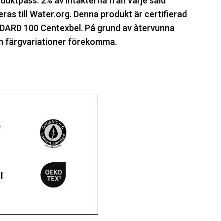
produktpass. 2% av intäkterna från varje såld
as till Water.org. Denna produkt är certifierad
ARD 100 Centexbel. På grund av återvunna
h färgvariationer förekomma.