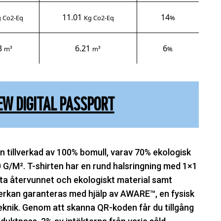
11.01
14
 Co2-Eq
Kg Co2-Eq
%
3
6.21
6
m³
m³
%
EW DIGITAL PASSPORT
rn tillverkad av 100% bomull, varav 70% ekologisk
G/M². T-shirten har en rund halsringning med 1×1
ta återvunnet och ekologiskt material samt
rkan garanteras med hjälp av AWARE™, en fysisk
knik. Genom att skanna QR-koden får du tillgång