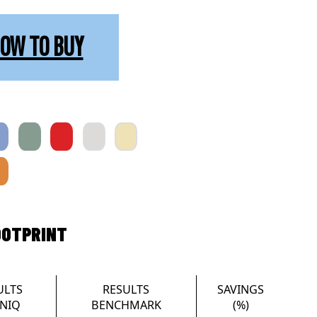
OW TO BUY
OOTPRINT
ULTS
RESULTS
SAVINGS
NIQ
BENCHMARK
(%)