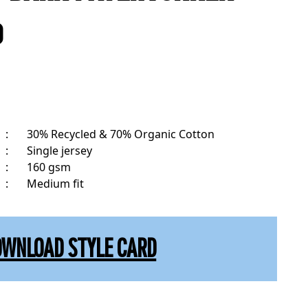
D
:
30% Recycled & 70% Organic Cotton
:
Single jersey
:
160 gsm
:
Medium fit
OWNLOAD STYLE CARD