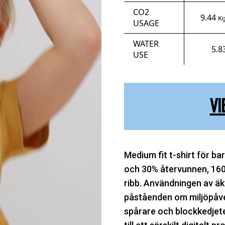
CO2
9.44
Kg
USAGE
WATER
5.8
USE
VI
Medium fit t-shirt för ba
och 30% återvunnen, 160 
ribb. Användningen av äk
påståenden om miljöpåve
spårare och blockkedjete