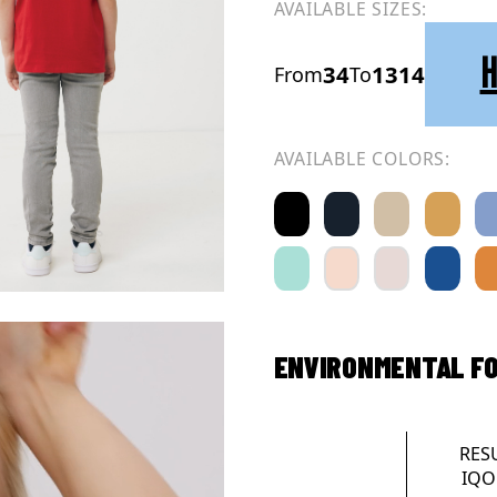
AVAILABLE SIZES:
H
34
1314
From
To
AVAILABLE COLORS:
ENVIRONMENTAL F
RES
IQO