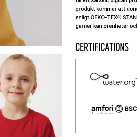
till ett särskilt digitalt 
produkt kommer att doner
enligt OEKO-TEX® STAND
garner kan orenheter oc
CERTIFICATIONS