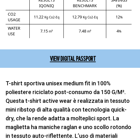
RESULTS
RESULTS
SAVINGS
IQONIQ
BENCHMARK
(%)
CO2
11.22
12.79
12
Kg Co2-Eq
Kg Co2-Eq
%
USAGE
WATER
7.15
7.48
4
m³
m³
%
USE
VIEW DIGITAL PASSPORT
T-shirt sportiva unisex medium fit in 100%
poliestere riciclato post-consumo da 150 G/M².
Questa t-shirt active wear è realizzata in tessuto
mini ribstop di alta qualità con tecnologia quick-
dry, che la rende adatta a molteplici sport. La
maglietta ha maniche raglan e uno scollo rotondo
in tessuto auto-riflettente. L’uso di materiali