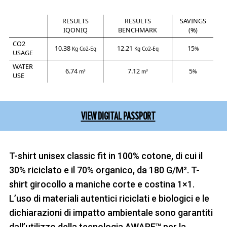
RESULTS
RESULTS
SAVINGS
IQONIQ
BENCHMARK
(%)
CO2
10.38
12.21
15
Kg Co2-Eq
Kg Co2-Eq
%
USAGE
WATER
6.74
7.12
5
m³
m³
%
USE
VIEW DIGITAL PASSPORT
T-shirt unisex classic fit in 100% cotone, di cui il
30% riciclato e il 70% organico, da 180 G/M². T-
shirt girocollo a maniche corte e costina 1×1.
L’uso di materiali autentici riciclati e biologici e le
dichiarazioni di impatto ambientale sono garantiti
dall’utilizzo della tecnologia AWARE™ per la