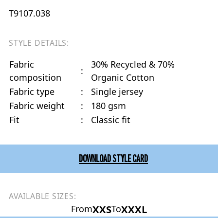
T9107.038
STYLE DETAILS:
Fabric
30% Recycled & 70%
:
composition
Organic Cotton
Fabric type
:
Single jersey
Fabric weight
:
180 gsm
Fit
:
Classic fit
DOWNLOAD STYLE CARD
AVAILABLE SIZES:
XXS
XXXL
From
To