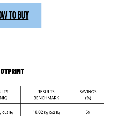
OW TO BUY
OOTPRINT
ULTS
RESULTS
SAVINGS
NIQ
BENCHMARK
(%)
18.02
5
g Co2-Eq
Kg Co2-Eq
%