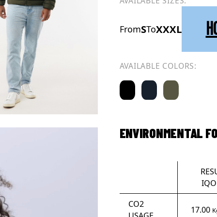
AVAILABLE SIZES:
H
S
XXXL
From
To
AVAILABLE COLORS:
ENVIRONMENTAL F
RES
IQO
CO2
17.00
K
USAGE