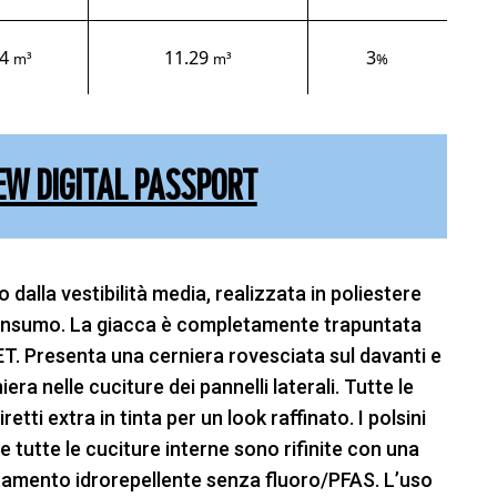
84
11.29
3
m³
m³
%
EW DIGITAL PASSPORT
dalla vestibilità media, realizzata in poliestere
consumo. La giacca è completamente trapuntata
T. Presenta una cerniera rovesciata sul davanti e
ra nelle cuciture dei pannelli laterali. Tutte le
etti extra in tinta per un look raffinato. I polsini
 tutte le cuciture interne sono rifinite con una
ttamento idrorepellente senza fluoro/PFAS. L’uso