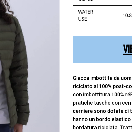
WATER
10.
USE
VI
Giacca imbottita da uomo 
riciclato al 100% post-
con imbottitura 100% réE
pratiche tasche con cernie
cerniere sono dotate di tir
hanno un bordo elastico e
bordatura riciclata. Tra