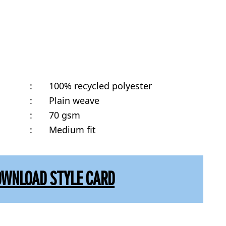
:
100% recycled polyester
:
Plain weave
:
70 gsm
:
Medium fit
OWNLOAD STYLE CARD