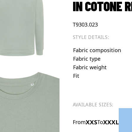
IN COTONE R
T9303.023
STYLE DETAILS:
Fabric composition
Fabric type
Fabric weight
Fit
AVAILABLE SIZES:
XXS
XXXL
From
To