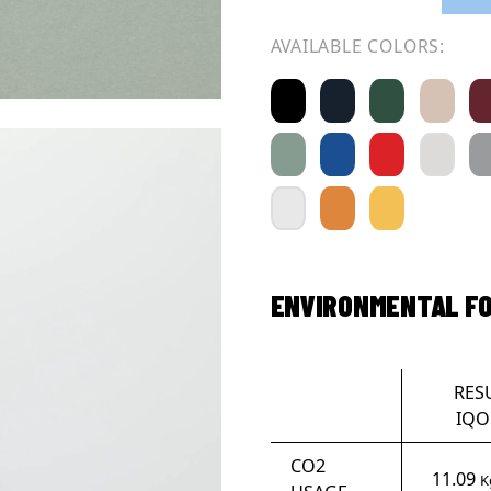
AVAILABLE COLORS:
ENVIRONMENTAL F
RES
IQO
CO2
11.09
K