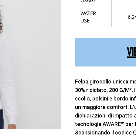
USAGE
WATER
6.2
USE
VI
Felpa girocollo unisex mo
30% riciclato, 280 G/M². 
scollo, polsini e bordo in
un maggiore comfort. L’uso
dichiarazioni di impatto a
tecnologia AWARE™ per la 
Scansionando il codice QR