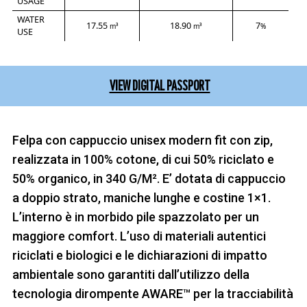
USAGE
WATER
17.55
18.90
7
m³
m³
%
USE
VIEW DIGITAL PASSPORT
Felpa con cappuccio unisex modern fit con zip,
realizzata in 100% cotone, di cui 50% riciclato e
50% organico, in 340 G/M². E’ dotata di cappuccio
a doppio strato, maniche lunghe e costine 1×1.
L’interno è in morbido pile spazzolato per un
maggiore comfort. L’uso di materiali autentici
riciclati e biologici e le dichiarazioni di impatto
ambientale sono garantiti dall’utilizzo della
tecnologia dirompente AWARE™ per la tracciabilità