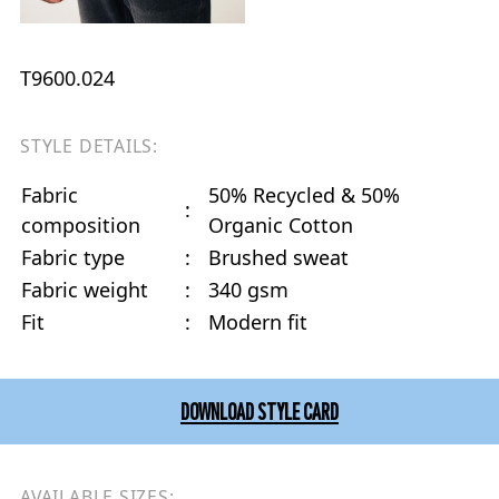
T9600.024
STYLE DETAILS:
Fabric
50% Recycled & 50%
:
composition
Organic Cotton
Fabric type
:
Brushed sweat
Fabric weight
:
340 gsm
Fit
:
Modern fit
DOWNLOAD STYLE CARD
AVAILABLE SIZES: