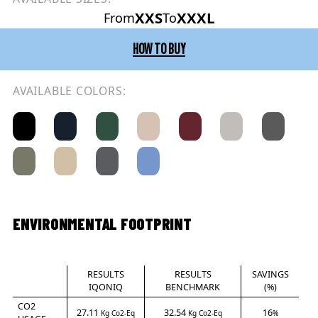
XXS
XXXL
From
To
HOW TO BUY
AVAILABLE COLORS:
ENVIRONMENTAL FOOTPRINT
RESULTS
RESULTS
SAVINGS
IQONIQ
BENCHMARK
(%)
CO2
27.11
32.54
16
Kg Co2-Eq
Kg Co2-Eq
%