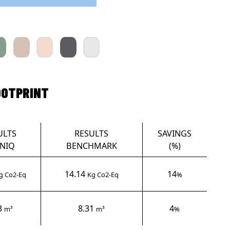
OOTPRINT
ULTS
RESULTS
SAVINGS
NIQ
BENCHMARK
(%)
14.14
14
g Co2-Eq
Kg Co2-Eq
%
3
8.31
4
m³
m³
%