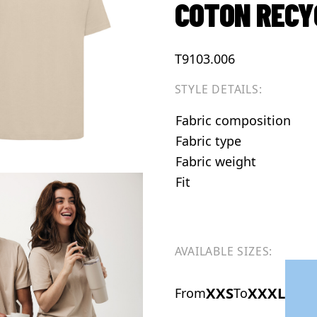
COTON RECY
T9103.006
STYLE DETAILS:
Fabric composition
Fabric type
Fabric weight
Fit
AVAILABLE SIZES:
XXS
XXXL
From
To