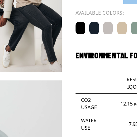
AVAILABLE COLORS:
ENVIRONMENTAL F
RES
IQO
CO2
12.15
K
USAGE
WATER
7.9
USE