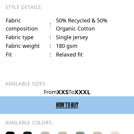
STYLE DETAILS:
Fabric
50% Recycled & 50%
:
composition
Organic Cotton
Fabric type
:
Single jersey
Fabric weight
:
180 gsm
Fit
:
Relaxed fit
AVAILABLE SIZES:
XXS
XXXL
From
To
HOW TO BUY
AVAILABLE COLORS: