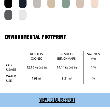
ENVIRONMENTAL FOOTPRINT
RESULTS
RESULTS
SAVINGS
IQONIQ
BENCHMARK
(%)
CO2
12.15
14.14
14
Kg Co2-Eq
Kg Co2-Eq
%
USAGE
WATER
7.93
8.31
4
m³
m³
%
USE
VIEW DIGITAL PASSPORT