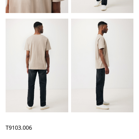
T9103.006