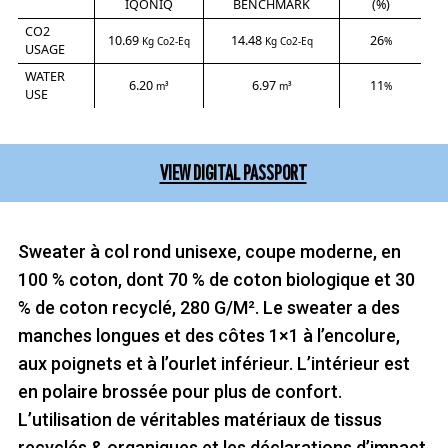
IQONIQ
BENCHMARK
(%)
CO2
10.69
14.48
26
Kg Co2-Eq
Kg Co2-Eq
%
USAGE
WATER
6.20
6.97
11
m³
m³
%
USE
VIEW DIGITAL PASSPORT
Sweater à col rond unisexe, coupe moderne, en
100 % coton, dont 70 % de coton biologique et 30
% de coton recyclé, 280 G/M². Le sweater a des
manches longues et des côtes 1×1 à l’encolure,
aux poignets et à l’ourlet inférieur. L’intérieur est
en polaire brossée pour plus de confort.
L’utilisation de véritables matériaux de tissus
recyclés & organiques et les déclarations d’impact