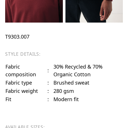
T9303.007
STYLE DETAILS:
Fabric
30% Recycled & 70%
:
composition
Organic Cotton
Fabric type
:
Brushed sweat
Fabric weight
:
280 gsm
Fit
:
Modern fit
AVAILABLE SIZES: