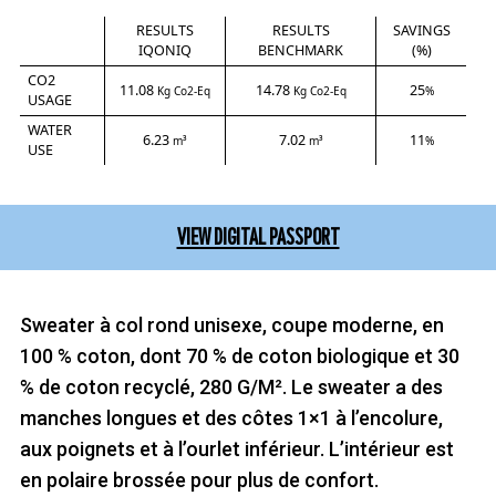
RESULTS
RESULTS
SAVINGS
IQONIQ
BENCHMARK
(%)
CO2
11.08
14.78
25
Kg Co2-Eq
Kg Co2-Eq
%
USAGE
WATER
6.23
7.02
11
m³
m³
%
USE
VIEW DIGITAL PASSPORT
Sweater à col rond unisexe, coupe moderne, en
100 % coton, dont 70 % de coton biologique et 30
% de coton recyclé, 280 G/M². Le sweater a des
manches longues et des côtes 1×1 à l’encolure,
aux poignets et à l’ourlet inférieur. L’intérieur est
en polaire brossée pour plus de confort.