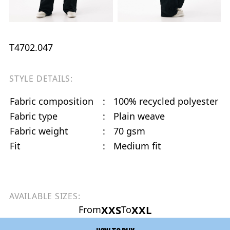
T4702.047
STYLE DETAILS:
Fabric composition
:
100% recycled polyester
Fabric type
:
Plain weave
Fabric weight
:
70 gsm
Fit
:
Medium fit
AVAILABLE SIZES:
XXS
XXL
From
To