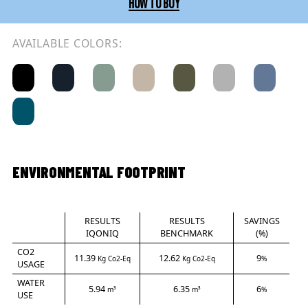
HOW TO BUY
AVAILABLE COLORS:
ENVIRONMENTAL FOOTPRINT
RESULTS
RESULTS
SAVINGS
IQONIQ
BENCHMARK
(%)
CO2
11.39
12.62
9
Kg Co2-Eq
Kg Co2-Eq
%
USAGE
WATER
5.94
6.35
6
m³
m³
%
USE