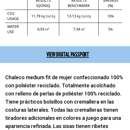
RESULTS
RESULTS
SAVINGS
IQONIQ
BENCHMARK
(%)
CO2
11.79
13.13
10
Kg Co2-Eq
Kg Co2-Eq
%
USAGE
WATER
6.93
7.34
5
m³
m³
%
USE
VIEW DIGITAL PASSPORT
Chaleco medium fit de mujer confeccionado 100%
con poliéster reciclado. Totalmente acolchado
con relleno de perlas de poliéster 100% reciclado.
Tiene prácticos bolsillos con cremallera en las
costuras laterales. Todas las cremalleras tienen
tiradores adicionales en colores a juego para una
apariencia refinada. Las sisas tienen ribetes