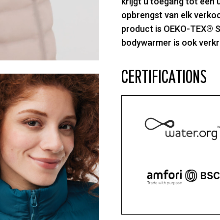
krijgt u toegang tot een 
opbrengst van elk verko
product is OEKO-TEX® S
bodywarmer is ook verkri
CERTIFICATIONS