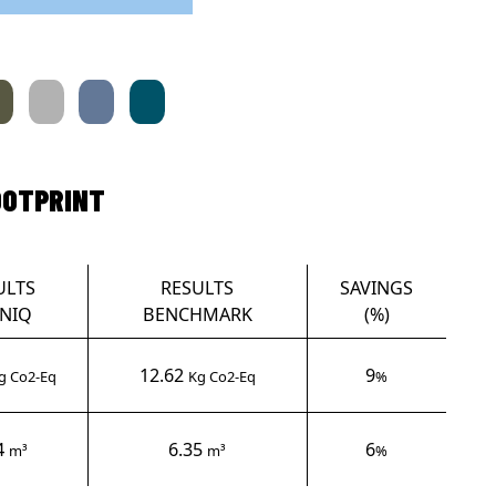
OOTPRINT
ULTS
RESULTS
SAVINGS
NIQ
BENCHMARK
(%)
12.62
9
g Co2-Eq
Kg Co2-Eq
%
4
6.35
6
m³
m³
%