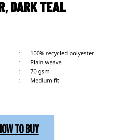
, DARK TEAL
:
100% recycled polyester
:
Plain weave
:
70 gsm
:
Medium fit
HOW TO BUY