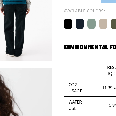
AVAILABLE COLORS:
ENVIRONMENTAL F
RES
IQO
CO2
11.39
K
USAGE
WATER
5.9
USE