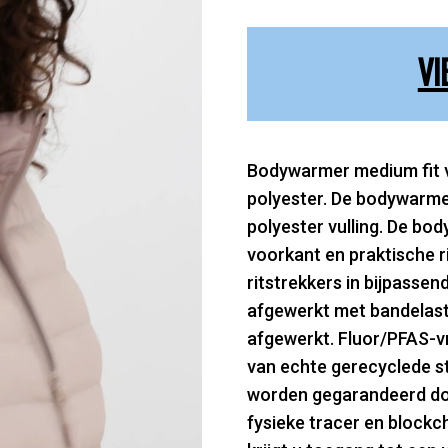
VI
Bodywarmer medium fit 
polyester. De bodywarme
polyester vulling. De bo
voorkant en praktische ri
ritstrekkers in bijpassen
afgewerkt met bandelasti
afgewerkt. Fluor/PFAS-vr
van echte gerecyclede st
worden gegarandeerd doo
fysieke tracer en block