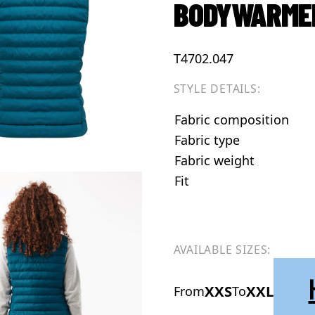
BODYWARMER
T4702.047
STYLE DETAILS:
Fabric composition
Fabric type
Fabric weight
Fit
AVAILABLE SIZES:
XXS
XXL
From
To