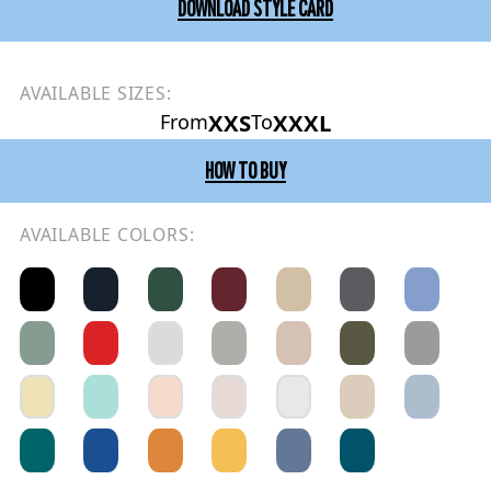
DOWNLOAD STYLE CARD
AVAILABLE SIZES:
XXS
XXXL
From
To
HOW TO BUY
AVAILABLE COLORS: