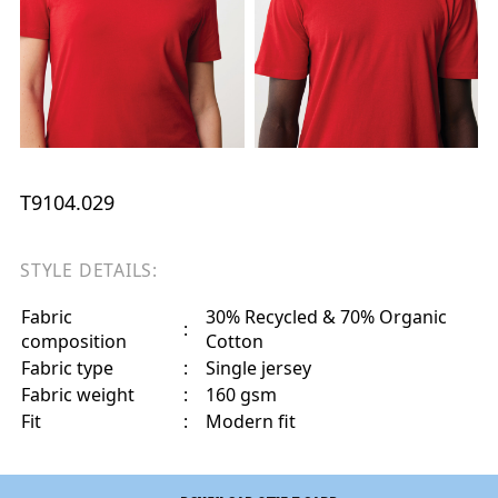
T9104.029
STYLE DETAILS:
Fabric
30% Recycled & 70% Organic
:
composition
Cotton
Fabric type
:
Single jersey
Fabric weight
:
160 gsm
Fit
:
Modern fit