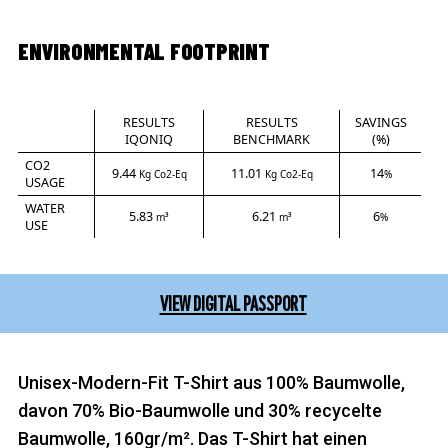
ENVIRONMENTAL FOOTPRINT
RESULTS
RESULTS
SAVINGS
IQONIQ
BENCHMARK
(%)
CO2
9.44
11.01
14
Kg Co2-Eq
Kg Co2-Eq
%
USAGE
WATER
5.83
6.21
6
m³
m³
%
USE
VIEW DIGITAL PASSPORT
Unisex-Modern-Fit T-Shirt aus 100% Baumwolle,
davon 70% Bio-Baumwolle und 30% recycelte
Baumwolle, 160gr/m². Das T-Shirt hat einen