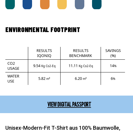
ENVIRONMENTAL FOOTPRINT
RESULTS
RESULTS
SAVINGS
IQONIQ
BENCHMARK
(%)
CO2
9.54
11.11
14
Kg Co2-Eq
Kg Co2-Eq
%
USAGE
WATER
5.82
6.20
6
m³
m³
%
USE
VIEW DIGITAL PASSPORT
Unisex-Modern-Fit T-Shirt aus 100% Baumwolle,