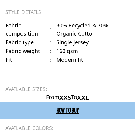
STYLE DETAILS:
Fabric
30% Recycled & 70%
:
composition
Organic Cotton
Fabric type
:
Single jersey
Fabric weight
:
160 gsm
Fit
:
Modern fit
AVAILABLE SIZES:
XXS
XXL
From
To
HOW TO BUY
AVAILABLE COLORS: