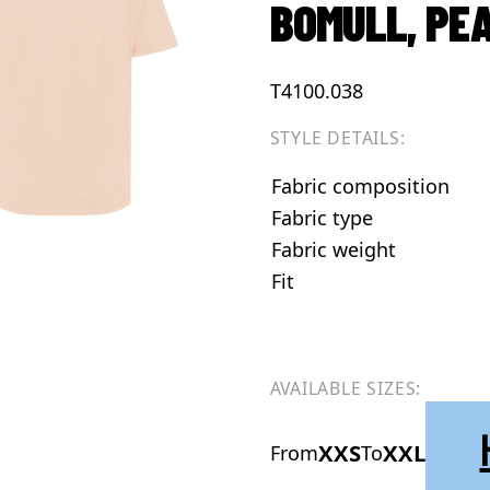
BOMULL, PE
T4100.038
STYLE DETAILS:
Fabric composition
Fabric type
Fabric weight
Fit
AVAILABLE SIZES:
XXS
XXL
From
To