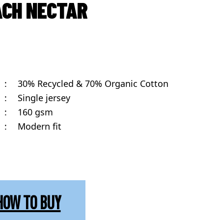
ACH NECTAR
:
30% Recycled & 70% Organic Cotton
:
Single jersey
:
160 gsm
:
Modern fit
HOW TO BUY