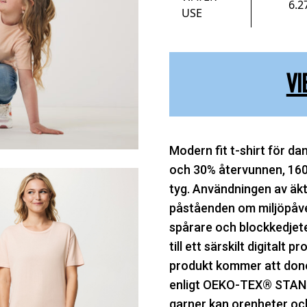
6.2
USE
VI
Modern fit t-shirt för da
och 30% återvunnen, 160 
tyg. Användningen av äkt
påståenden om miljöpåve
spårare och blockkedjete
till ett särskilt digitalt 
produkt kommer att doner
enligt OEKO-TEX® STAND
garner kan orenheter oc