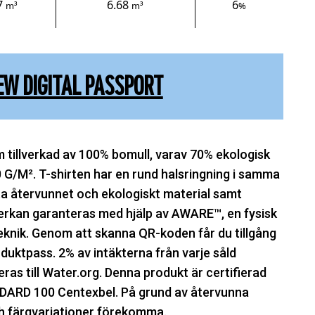
7
6.68
6
m³
m³
%
EW DIGITAL PASSPORT
m tillverkad av 100% bomull, varav 70% ekologisk
G/M². T-shirten har en rund halsringning i samma
a återvunnet och ekologiskt material samt
rkan garanteras med hjälp av AWARE™, en fysisk
knik. Genom att skanna QR-koden får du tillgång
produktpass. 2% av intäkterna från varje såld
as till Water.org. Denna produkt är certifierad
ARD 100 Centexbel. På grund av återvunna
h färgvariationer förekomma.