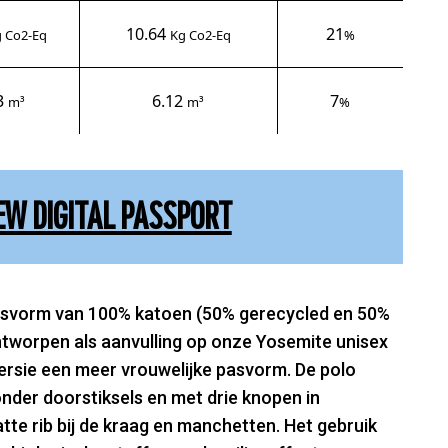
10.64
21
 Co2-Eq
Kg Co2-Eq
%
3
6.12
7
m³
m³
%
EW DIGITAL PASSPORT
svorm van 100% katoen (50% gerecycled en 50%
ntworpen als aanvulling op onze Yosemite unisex
ersie een meer vrouwelijke pasvorm. De polo
onder doorstiksels en met drie knopen in
atte rib bij de kraag en manchetten. Het gebruik