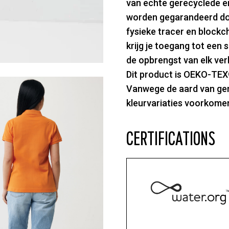
van echte gerecyclede en
worden gegarandeerd doo
fysieke tracer en block
krijg je toegang tot een 
de opbrengst van elk ve
Dit product is OEKO-TE
Vanwege de aard van ge
kleurvariaties voorkome
CERTIFICATIONS