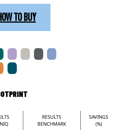
HOW TO BUY
OOTPRINT
ULTS
RESULTS
SAVINGS
NIQ
BENCHMARK
(%)