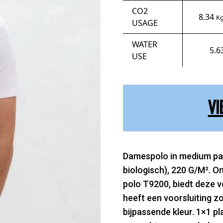
CO2
8.34
Kg
USAGE
WATER
5.6
USE
VI
Damespolo in medium pa
biologisch), 220 G/M². O
polo T9200, biedt deze v
heeft een voorsluiting z
bijpassende kleur. 1×1 pl