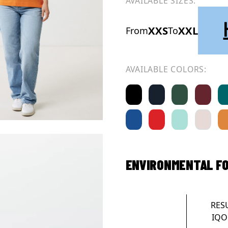
AVAILABLE SIZES:
XXS
XXL
From
To
AVAILABLE COLORS:
ENVIRONMENTAL F
RES
IQO