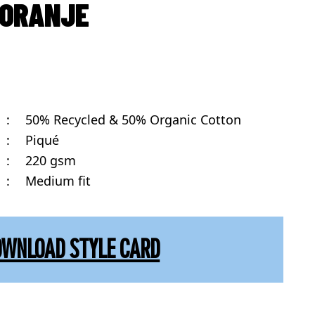
 ORANJE
:
50% Recycled & 50% Organic Cotton
:
Piqué
:
220 gsm
:
Medium fit
OWNLOAD STYLE CARD