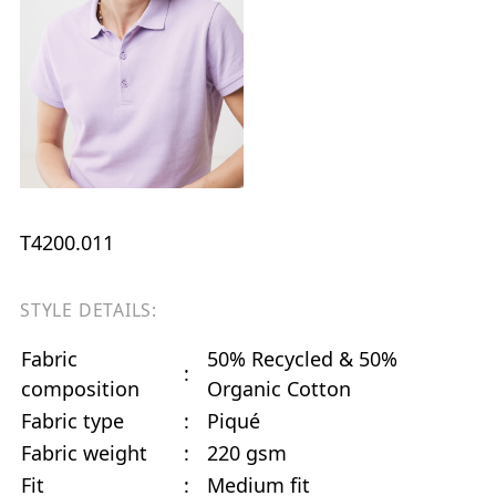
T4200.011
STYLE DETAILS:
Fabric
50% Recycled & 50%
:
composition
Organic Cotton
Fabric type
:
Piqué
Fabric weight
:
220 gsm
Fit
:
Medium fit