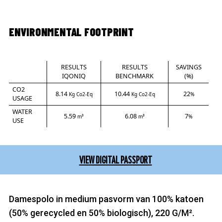
ENVIRONMENTAL FOOTPRINT
RESULTS
RESULTS
SAVINGS
IQONIQ
BENCHMARK
(%)
CO2
8.14
10.44
22
Kg Co2-Eq
Kg Co2-Eq
%
USAGE
WATER
5.59
6.08
7
m³
m³
%
USE
VIEW DIGITAL PASSPORT
Damespolo in medium pasvorm van 100% katoen
(50% gerecycled en 50% biologisch), 220 G/M².