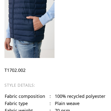
T1702.002
STYLE DETAILS:
Fabric composition
:
100% recycled polyester
Fabric type
:
Plain weave
Fabric weight
:
70 gsm