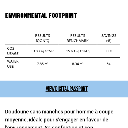
ENVIRONMENTAL FOOTPRINT
RESULTS
RESULTS
SAVINGS
IQONIQ
BENCHMARK
(%)
CO2
13.83
15.63
11
Kg Co2-Eq
Kg Co2-Eq
%
USAGE
WATER
7.85
8.34
5
m³
m³
%
USE
VIEW DIGITAL PASSPORT
Doudoune sans manches pour homme à coupe
moyenne, idéale pour s’engager en faveur de
l’environnement. Sa confection et son