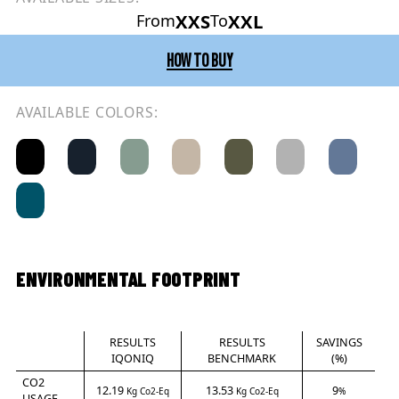
XXS
XXL
From
To
HOW TO BUY
AVAILABLE COLORS:
ENVIRONMENTAL FOOTPRINT
RESULTS
RESULTS
SAVINGS
IQONIQ
BENCHMARK
(%)
CO2
12.19
13.53
9
Kg Co2-Eq
Kg Co2-Eq
%
USAGE