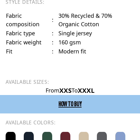
STYLE DETAILS:
Fabric
30% Recycled & 70%
:
composition
Organic Cotton
Fabric type
:
Single jersey
Fabric weight
:
160 gsm
Fit
:
Modern fit
AVAILABLE SIZES:
XXS
XXXL
From
To
HOW TO BUY
AVAILABLE COLORS: