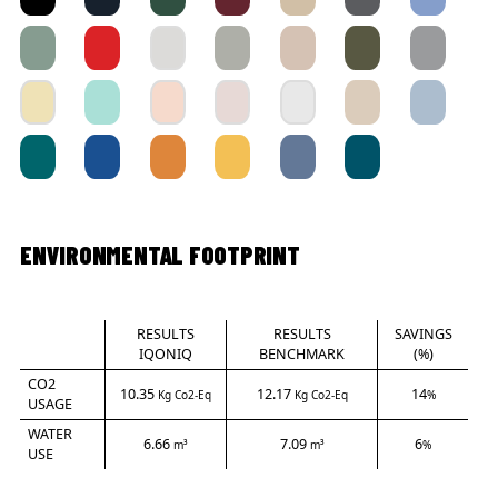
ENVIRONMENTAL FOOTPRINT
RESULTS
RESULTS
SAVINGS
IQONIQ
BENCHMARK
(%)
CO2
10.35
12.17
14
Kg Co2-Eq
Kg Co2-Eq
%
USAGE
WATER
6.66
7.09
6
m³
m³
%
USE