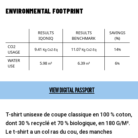
ENVIRONMENTAL FOOTPRINT
RESULTS
RESULTS
SAVINGS
IQONIQ
BENCHMARK
(%)
CO2
9.41
11.07
14
Kg Co2-Eq
Kg Co2-Eq
%
USAGE
WATER
5.98
6.39
6
m³
m³
%
USE
VIEW DIGITAL PASSPORT
T-shirt unisexe de coupe classique en 100 % coton,
dont 30 % recyclé et 70 % biologique, en 180 G/M².
Le t-shirt a un col ras du cou, des manches