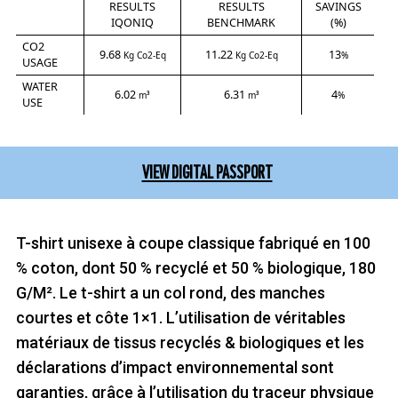
RESULTS
RESULTS
SAVINGS
IQONIQ
BENCHMARK
(%)
CO2
9.68
11.22
13
Kg Co2-Eq
Kg Co2-Eq
%
USAGE
WATER
6.02
6.31
4
m³
m³
%
USE
VIEW DIGITAL PASSPORT
T-shirt unisexe à coupe classique fabriqué en 100
% coton, dont 50 % recyclé et 50 % biologique, 180
G/M². Le t-shirt a un col rond, des manches
courtes et côte 1×1. L’utilisation de véritables
matériaux de tissus recyclés & biologiques et les
déclarations d’impact environnemental sont
garanties, grâce à l’utilisation du traceur physique