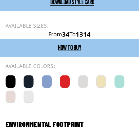
DOWNLOAD STYLE CARD
AVAILABLE SIZES:
34
1314
From
To
HOW TO BUY
AVAILABLE COLORS:
ENVIRONMENTAL FOOTPRINT