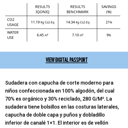
RESULTS
RESULTS
SAVINGS
IQONIQ
BENCHMARK
(%)
CO2
11.19
14.34
21
Kg Co2-Eq
Kg Co2-Eq
%
USAGE
WATER
6.45
7.10
9
m³
m³
%
USE
VIEW DIGITAL PASSPORT
Sudadera con capucha de corte moderno para
niños confeccionada en 100% algodón, del cual
70% es orgánico y 30% reciclado, 280 G/M². La
sudadera tiene bolsillos en las costuras laterales,
capucha de doble capa y puños y dobladillo
inferior de canalé 1×1. El interior es de vellón