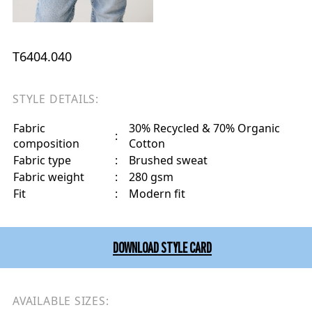
T6404.040
STYLE DETAILS:
Fabric
30% Recycled & 70% Organic
:
composition
Cotton
Fabric type
:
Brushed sweat
Fabric weight
:
280 gsm
Fit
:
Modern fit
DOWNLOAD STYLE CARD
AVAILABLE SIZES: