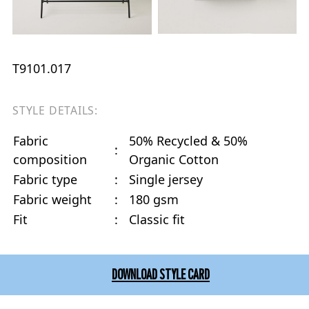
T9101.017
STYLE DETAILS:
Fabric
50% Recycled & 50%
:
composition
Organic Cotton
Fabric type
:
Single jersey
Fabric weight
:
180 gsm
Fit
:
Classic fit
DOWNLOAD STYLE CARD