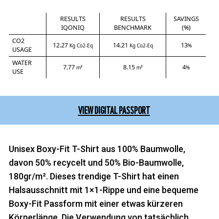
RESULTS
RESULTS
SAVINGS
IQONIQ
BENCHMARK
(%)
CO2
12.27
14.21
13
Kg Co2-Eq
Kg Co2-Eq
%
USAGE
WATER
7.77
8.15
4
m³
m³
%
USE
VIEW DIGITAL PASSPORT
Unisex Boxy-Fit T-Shirt aus 100% Baumwolle,
davon 50% recycelt und 50% Bio-Baumwolle,
180gr/m². Dieses trendige T-Shirt hat einen
Halsausschnitt mit 1×1-Rippe und eine bequeme
Boxy-Fit Passform mit einer etwas kürzeren
Körperlänge. Die Verwendung von tatsächlich