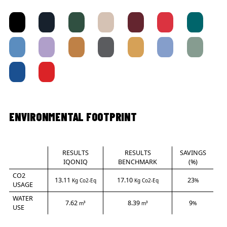
ENVIRONMENTAL FOOTPRINT
RESULTS
RESULTS
SAVINGS
IQONIQ
BENCHMARK
(%)
CO2
13.11
17.10
23
Kg Co2-Eq
Kg Co2-Eq
%
USAGE
WATER
7.62
8.39
9
m³
m³
%
USE