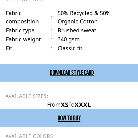
Fabric
50% Recycled & 50%
:
composition
Organic Cotton
Fabric type
:
Brushed sweat
Fabric weight
:
340 gsm
Fit
:
Classic fit
DOWNLOAD STYLE CARD
AVAILABLE SIZES:
XS
XXXL
From
To
HOW TO BUY
AVAILABLE COLORS: